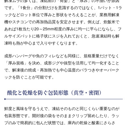
解凍ムラの多くは、凍結前の「荷姿」と「厚み」の不揃いが原因
です。「1食分」の分割だけを意識するのではなく、1バット・1ラ
ックなどロット単位で厚みと形状をそろえることが、業務用解凍
機やスチコンでの再加熱品質を安定させます。例えば、炊飯米で
あれば1枚当たり20～25mm程度の厚みに均一に平らにならし、フ
ルサイズバットに格子状にスジを入れておくと、急速凍結時も解
凍時も熱が中心まで入りやすくなります。
成形ハンバーグや魚のフィレなども同様に、規格重量だけでなく
「厚み規格」を決め、成形ジグや抜型を活用して均一化すること
で、解凍後の焼成・再加熱でも中心温度のバラつきやオーバーク
ックを防ぐことが可能です。
酸化と乾燥を防ぐ包装形態（真空・密閉）
鮮度と風味を守るうえで、凍結そのものと同じくらい重要なのが
包装形態です。開封後の袋をそのままクリップ留めしたり、ラッ
プのみで簡易的に包んだ状態では、庫内の乾燥と酸素にさらさ