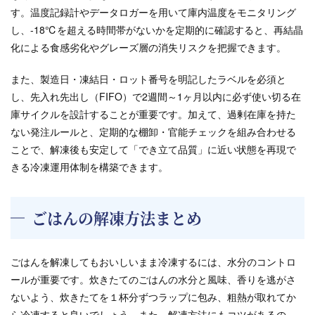
す。温度記録計やデータロガーを用いて庫内温度をモニタリング
し、-18℃を超える時間帯がないかを定期的に確認すると、再結晶
化による食感劣化やグレーズ層の消失リスクを把握できます。
また、製造日・凍結日・ロット番号を明記したラベルを必須と
し、先入れ先出し（FIFO）で2週間～1ヶ月以内に必ず使い切る在
庫サイクルを設計することが重要です。加えて、過剰在庫を持た
ない発注ルールと、定期的な棚卸・官能チェックを組み合わせる
ことで、解凍後も安定して「でき立て品質」に近い状態を再現で
きる冷凍運用体制を構築できます。
ごはんの解凍方法まとめ
ごはんを解凍してもおいしいまま冷凍するには、水分のコントロ
ールが重要です。炊きたてのごはんの水分と風味、香りを逃がさ
ないよう、炊きたてを１杯分ずつラップに包み、粗熱が取れてか
ら冷凍すると良いでしょう。また、解凍方法にもコツがあるの