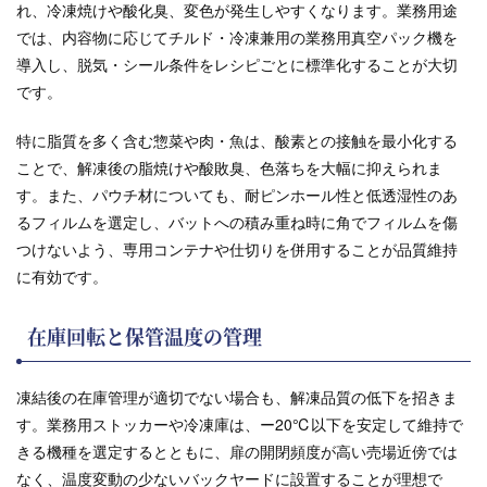
れ、冷凍焼けや酸化臭、変色が発生しやすくなります。業務用途
では、内容物に応じてチルド・冷凍兼用の業務用真空パック機を
導入し、脱気・シール条件をレシピごとに標準化することが大切
です。
特に脂質を多く含む惣菜や肉・魚は、酸素との接触を最小化する
ことで、解凍後の脂焼けや酸敗臭、色落ちを大幅に抑えられま
す。また、パウチ材についても、耐ピンホール性と低透湿性のあ
るフィルムを選定し、バットへの積み重ね時に角でフィルムを傷
つけないよう、専用コンテナや仕切りを併用することが品質維持
に有効です。
在庫回転と保管温度の管理
凍結後の在庫管理が適切でない場合も、解凍品質の低下を招きま
す。業務用ストッカーや冷凍庫は、ー20℃以下を安定して維持で
きる機種を選定するとともに、扉の開閉頻度が高い売場近傍では
なく、温度変動の少ないバックヤードに設置することが理想で