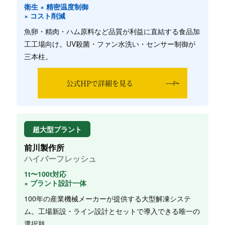
衛生 × 精密温度制御
× コスト削減
魚卵・精肉・ハム原料など品質が利益に直結する食品加
工工場向け。UV殺菌・ファン水洗い・センサー制御が
三本柱。
公式HPで詳細を見る
超大型プラント
前川製作所
ハイパーフレッシュ
1t〜100t対応
× プラント設計一体
100年の産業機械メーカーが提供する大型解凍システ
ム。工場新設・ライン設計とセットで導入できる唯一の
選択肢。