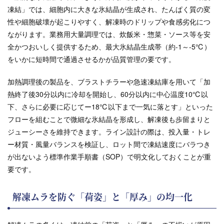
凍結」では、細胞内に大きな氷結晶が生成され、たんぱく質の変
性や細胞破壊が起こりやすく、解凍時のドリップや食感劣化につ
ながります。業務用大量調理では、炊飯米・惣菜・ソース等を安
全かつおいしく提供するため、最大氷結晶生成帯（約-1～-5℃）
をいかに短時間で通過させるかが品質管理の要です。
加熱調理後の製品を、ブラストチラーや急速凍結庫を用いて「加
熱終了後30分以内に冷却を開始し、60分以内に中心温度10℃以
下、さらに必要に応じてー18℃以下まで一気に落とす」といった
フローを組むことで微細な氷結晶を形成し、解凍後も歩留まりと
ジューシーさを維持できます。ライン設計の際は、投入量・トレ
ー材質・風量バランスを検証し、ロット間で凍結速度にバラつき
が出ないよう標準作業手順書（SOP）で明文化しておくことが重
要です。
解凍ムラを防ぐ「荷姿」と「厚み」の均一化